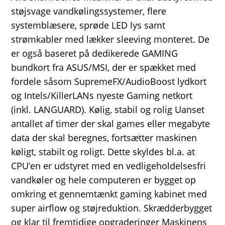
støjsvage vandkølingssystemer, flere
systemblæsere, sprøde LED lys samt
strømkabler med lækker sleeving monteret. De
er også baseret på dedikerede GAMING
bundkort fra ASUS/MSI, der er spækket med
fordele såsom SupremeFX/AudioBoost lydkort
og Intels/KillerLANs nyeste Gaming netkort
(inkl. LANGUARD). Kølig, stabil og rolig Uanset
antallet af timer der skal games eller megabyte
data der skal beregnes, fortsætter maskinen
køligt, stabilt og roligt. Dette skyldes bl.a. at
CPU’en er udstyret med en vedligeholdelsesfri
vandkøler og hele computeren er bygget op
omkring et gennemtænkt gaming kabinet med
super airflow og støjreduktion. Skrædderbygget
og klar til fremtidige opgraderinger Maskinens